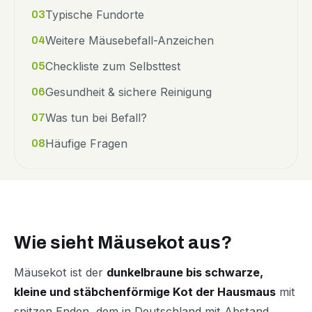
Typische Fundorte
03
Weitere Mäusebefall-Anzeichen
04
Checkliste zum Selbsttest
05
Gesundheit & sichere Reinigung
06
Was tun bei Befall?
07
Häufige Fragen
08
Wie sieht Mäusekot aus?
Mäusekot ist der
dunkelbraune bis schwarze,
kleine und stäbchenförmige Kot der Hausmaus
mit
spitzen Enden, dem in Deutschland mit Abstand