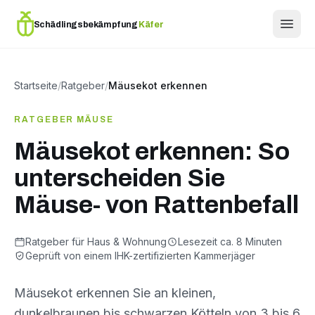
Schädlingsbekämpfung
Käfer
Startseite
/
Ratgeber
/
Mäusekot erkennen
RATGEBER MÄUSE
Mäusekot erkennen: So
unterscheiden Sie
Mäuse- von Rattenbefall
Ratgeber für Haus & Wohnung
Lesezeit ca. 8 Minuten
Geprüft von einem IHK-zertifizierten Kammerjäger
Mäusekot erkennen Sie an kleinen,
dunkelbraunen bis schwarzen Kötteln von 3 bis 6