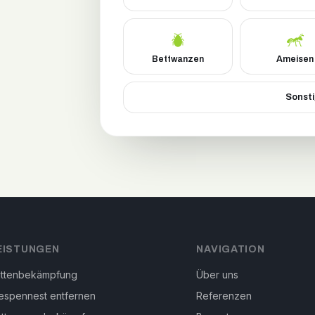
Bettwanzen
Ameisen
Sonsti
EISTUNGEN
NAVIGATION
attenbekämpfung
Über uns
spennest entfernen
Referenzen