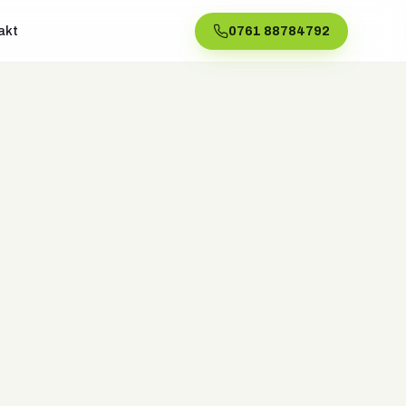
akt
0761 88784792