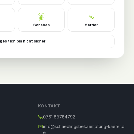
Schaben
Marder
ges / ich bin nicht sicher
KONTAKT
0761 88784792
info@schaedlingsbekaempfung-kaefer.d
e