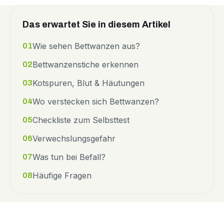
Das erwartet Sie in diesem Artikel
Wie sehen Bettwanzen aus?
01
Bettwanzenstiche erkennen
02
Kotspuren, Blut & Häutungen
03
Wo verstecken sich Bettwanzen?
04
Checkliste zum Selbsttest
05
Verwechslungsgefahr
06
Was tun bei Befall?
07
Häufige Fragen
08