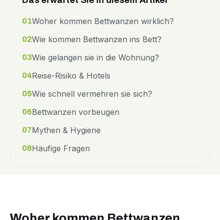
Das erwartet Sie in diesem Artikel
Woher kommen Bettwanzen wirklich?
01
Wie kommen Bettwanzen ins Bett?
02
Wie gelangen sie in die Wohnung?
03
Reise-Risiko & Hotels
04
Wie schnell vermehren sie sich?
05
Bettwanzen vorbeugen
06
Mythen & Hygiene
07
Häufige Fragen
08
Woher kommen Bettwanzen