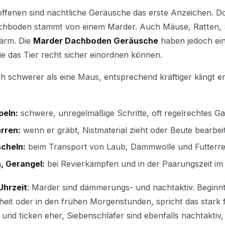
offenen sind nächtliche Geräusche das erste Anzeichen. Do
chboden stammt von einem Marder. Auch Mäuse, Ratten, 
ärm. Die
Marder Dachboden Geräusche
haben jedoch ei
e das Tier recht sicher einordnen können.
ch schwerer als eine Maus, entsprechend kräftiger klingt er
peln:
schwere, unregelmäßige Schritte, oft regelrechtes G
rren:
wenn er gräbt, Nistmaterial zieht oder Beute bearbei
scheln:
beim Transport von Laub, Dämmwolle und Futterre
, Gerangel:
bei Revierkämpfen und in der Paarungszeit 
Uhrzeit
: Marder sind dämmerungs- und nachtaktiv. Beginn
eit oder in den frühen Morgenstunden, spricht das stark 
 und ticken eher, Siebenschläfer sind ebenfalls nachtaktiv,