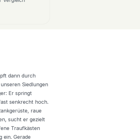
r Vergleich
üpft dann durch
n unseren Siedlungen
er: Er springt
fast senkrecht hoch.
Rankgerüste, raue
, sucht er gezielt
ffene Traufkästen
g ein. Gerade