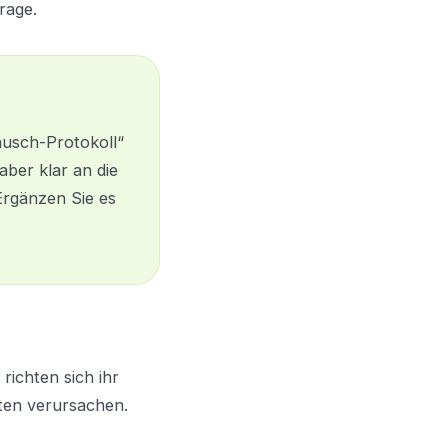
rage.
äusch-Protokoll“
aber klar an die
rgänzen Sie es
richten sich ihr
sten verursachen.