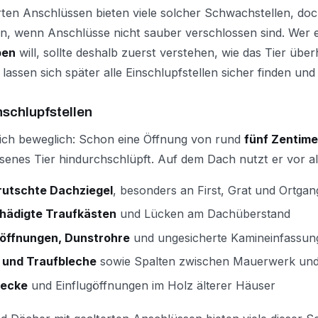
erten Anschlüssen bieten viele solcher Schwachstellen, 
en, wenn Anschlüsse nicht sauber verschlossen sind. Wer 
ben
will, sollte deshalb zuerst verstehen, wie das Tier üb
lassen sich später alle Einschlupfstellen sicher finden und
nschlupfstellen
lich beweglich: Schon eine Öffnung von rund
fünf Zentime
enes Tier hindurchschlüpft. Auf dem Dach nutzt er vor al
rutschte Dachziegel
, besonders an First, Grat und Ortgan
hädigte Traufkästen
und Lücken am Dachüberstand
öffnungen, Dunstrohre
und ungesicherte Kamineinfassun
 und Traufbleche
sowie Spalten zwischen Mauerwerk un
iecke
und Einflugöffnungen im Holz älterer Häuser