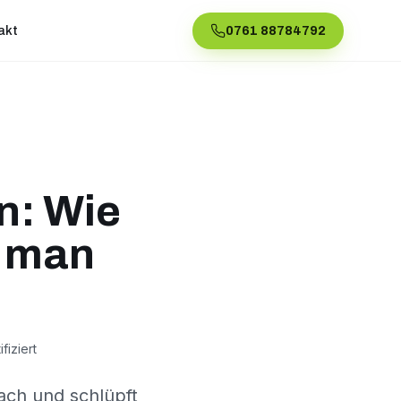
akt
0761 88784792
n: Wie
d man
fiziert
ach und schlüpft