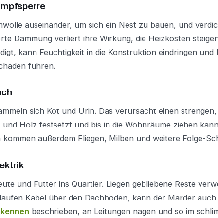
mpfsperre
olle auseinander, um sich ein Nest zu bauen, und verdi
örte Dämmung verliert ihre Wirkung, die Heizkosten steigen
gt, kann Feuchtigkeit in die Konstruktion eindringen und l
chäden führen.
uch
sammeln sich Kot und Urin. Das verursacht einen strengen
 und Holz festsetzt und bis in die Wohnräume ziehen kann
n kommen außerdem Fliegen, Milben und weitere Folge-Sch
ektrik
ute und Futter ins Quartier. Liegen gebliebene Reste ver
erlaufen Kabel über den Dachboden, kann der Marder auch 
rkennen
beschrieben, an Leitungen nagen und so im schlim