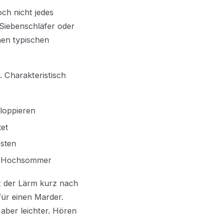
ch nicht jedes
Siebenschläfer oder
nen typischen
. Charakteristisch
aloppieren
tet
sten
im Hochsommer
t der Lärm kurz nach
für einen Marder.
 aber leichter. Hören