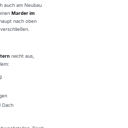
doch auch am Neubau
einen
Marder im
erhaupt nach oben
 verschließen.
tern
reicht aus,
lem:
g
gen
d Dach