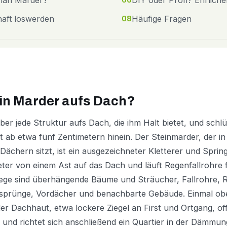
 man Marder?
DIY oder Profi? Ehrliche
aft loswerden
Häufige Fragen
08
in Marder aufs Dach?
ber jede Struktur aufs Dach, die ihm Halt bietet, und schl
 ab etwa fünf Zentimetern hinein. Der Steinmarder, der i
Dächern sitzt, ist ein ausgezeichneter Kletterer und Spring
er von einem Ast auf das Dach und läuft Regenfallrohre 
ege sind überhängende Bäume und Sträucher, Fallrohre, 
prünge, Vordächer und benachbarte Gebäude. Einmal oben
er Dachhaut, etwa lockere Ziegel an First und Ortgang, o
und richtet sich anschließend ein Quartier in der Dämmun