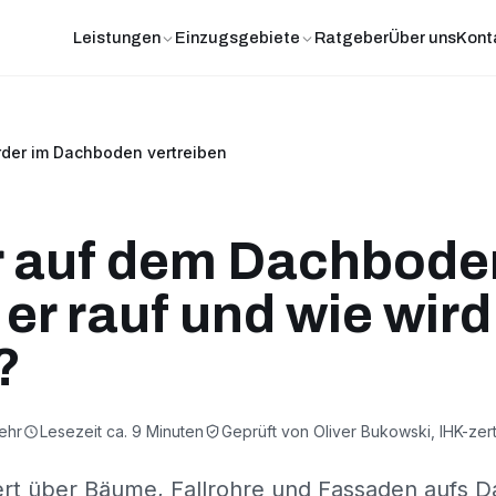
Leistungen
Einzugsgebiete
Ratgeber
Über uns
Kont
der im Dachboden vertreiben
 auf dem Dachbode
er rauf und wie wir
?
ehr
Lesezeit ca. 9 Minuten
Geprüft von Oliver Bukowski, IHK-zerti
ert über Bäume, Fallrohre und Fassaden aufs D