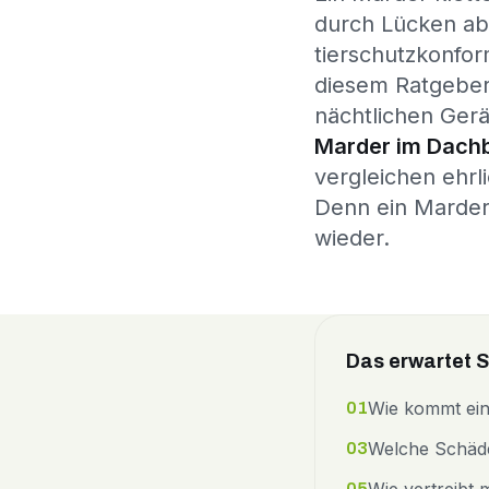
durch Lücken ab 
tierschutzkonfor
diesem Ratgeber 
nächtlichen Ger
Marder im Dachb
vergleichen ehrl
Denn ein Marder 
wieder.
Das erwartet Si
Wie kommt ei
01
Welche Schäd
03
05