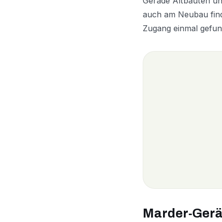
Gerade Altbauten un
auch am Neubau find
Zugang einmal gefund
Marder-Gerä