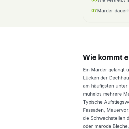
Wie vertreibt
Marder dauerh
07
Wie kommt e
Ein Marder gelangt ü
Lücken der Dachhaut
am häufigsten unter 
mühelos mehrere Met
Typische Aufstiegsw
Fassaden, Mauervors
die Schwachstellen d
oder marode Bleche, 