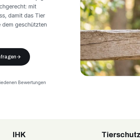
chgerecht: mit
s, damit das Tier
e dem geschützten
nfragen
riedenen Bewertungen
IHK
Tierschut