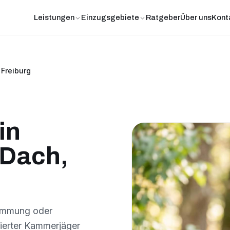
Leistungen
Einzugsgebiete
Ratgeber
Über uns
Kont
 Freiburg
in
 Dach,
Dämmung oder
ierter Kammerjäger