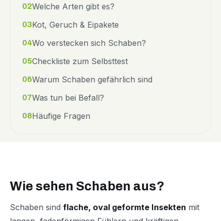
Welche Arten gibt es?
02
Kot, Geruch & Eipakete
03
Wo verstecken sich Schaben?
04
Checkliste zum Selbsttest
05
Warum Schaben gefährlich sind
06
Was tun bei Befall?
07
Häufige Fragen
08
Wie sehen Schaben aus?
Schaben sind
flache, oval geformte Insekten
mit
langen, fadenförmigen Fühlern und kräftigen,