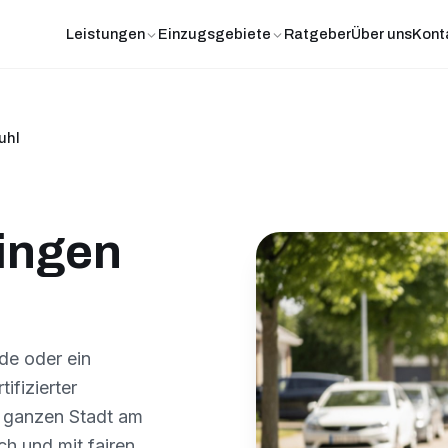
Leistungen
Einzugsgebiete
Ratgeber
Über uns
Kont
uhl
ingen
de oder ein
fizierter
er ganzen Stadt am
ch und mit fairen,