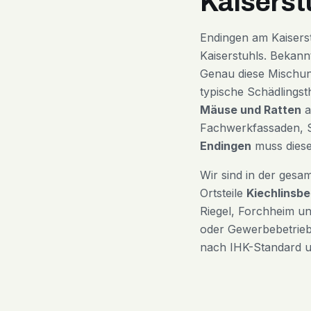
Kaiserst
Endingen am Kaiserst
Kaiserstuhls. Bekann
Genau diese Mischung
typische Schädlingst
Mäuse und Ratten
a
Fachwerkfassaden, 
Endingen
muss diese
Wir sind in der gesa
Ortsteile
Kiechlinsb
Riegel, Forchheim un
oder Gewerbebetrieb
nach IHK-Standard un