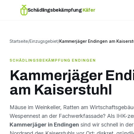
Schädlingsbekämpfung
Käfer
Startseite
/
Einzugsgebiet
/
Kammerjäger Endingen am Kaiserst
SCHÄDLINGSBEKÄMPFUNG ENDINGEN
Kammerjäger End
am Kaiserstuhl
Mäuse im Weinkeller, Ratten am Wirtschaftsgebäu
Wespennest an der Fachwerkfassade? Als IHK-zerti
Kammerjäger in Endingen
sind wir schnell in d
Nordrand des Kaiserstuhls vor Ort: diskret, gründli