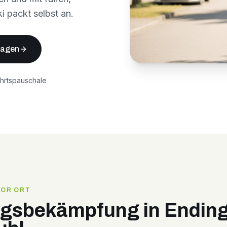
i packt selbst an.
ragen
ahrtspauschale
VOR ORT
ngsbekämpfung in Endin