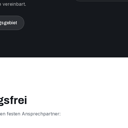
 vereinbart.
sgebiet
gsfrei
nen festen Ansprechpartner: