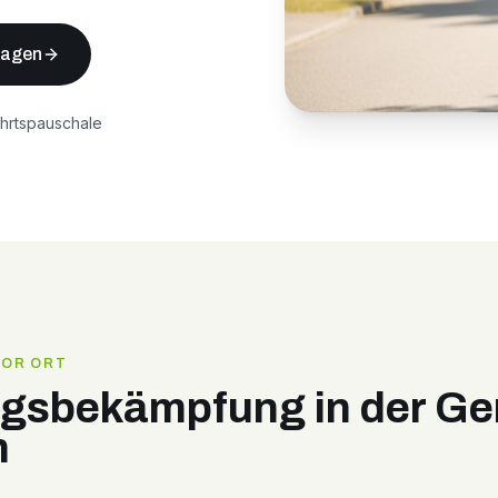
ragen
ahrtspauschale
VOR ORT
ngsbekämpfung in der G
n