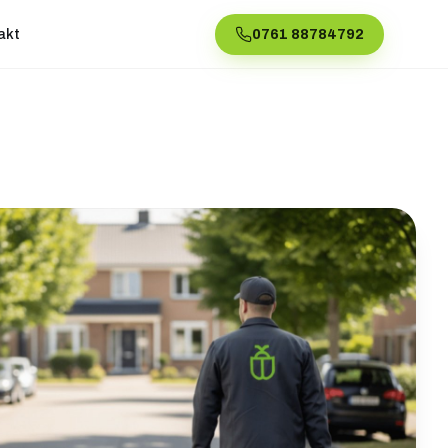
akt
0761 88784792